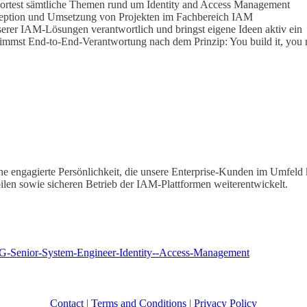
ortest sämtliche Themen rund um Identity and Access Management
zeption und Umsetzung von Projekten im Fachbereich IAM
nserer IAM-Lösungen verantwortlich und bringst eigene Ideen aktiv ein
immst End-to-End-Verantwortung nach dem Prinzip: You build it, you r
e engagierte Persönlichkeit, die unsere Enterprise-Kunden im Umfeld
ilen sowie sicheren Betrieb der IAM-Plattformen weiterentwickelt.
-AG-Senior-System-Engineer-Identity--Access-Management
Contact
|
Terms and Conditions
|
Privacy Policy