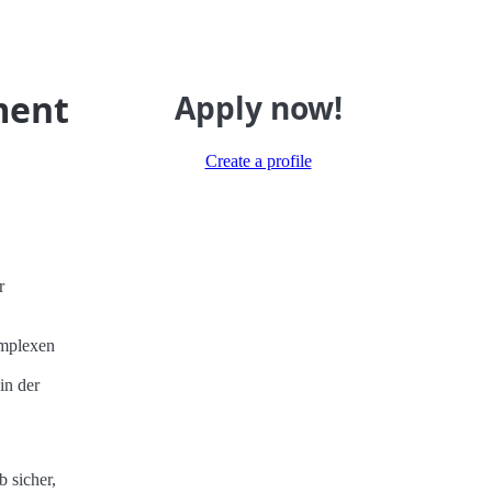
ment
Apply now!
Create a profile
r
omplexen
in der
 sicher,