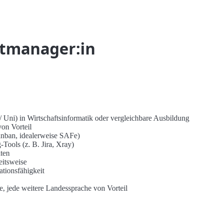
tmanager:in
Uni) in Wirtschaftsinformatik oder vergleichbare Ausbildung
on Vorteil
anban, idealerweise SAFe)
Tools (z. B. Jira, Xray)
iten
eitsweise
ionsfähigkeit
e, jede weitere Landessprache von Vorteil