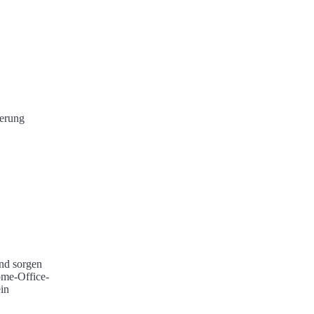
ierung
nd sorgen
ome-Office-
in