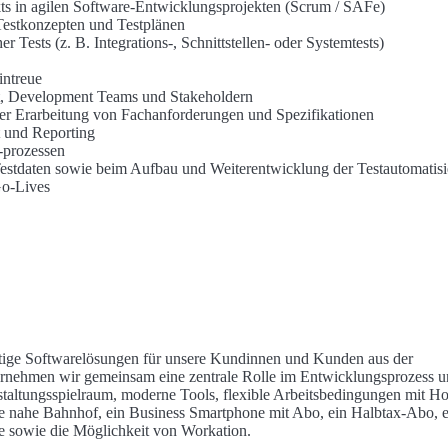
ts in agilen Software-Entwicklungsprojekten (Scrum / SAFe)
Testkonzepten und Testplänen
Tests (z. B. Integrations-, Schnittstellen- oder Systemtests)
intreue
, Development Teams und Stakeholdern
der Erarbeitung von Fachanforderungen und Spezifikationen
 und Reporting
-prozessen
 Testdaten sowie beim Aufbau und Weiterentwicklung der Testautomatis
Go-Lives
ertige Softwarelösungen für unsere Kundinnen und Kunden aus der
ernehmen wir gemeinsam eine zentrale Rolle im Entwicklungsprozess u
estaltungsspielraum, moderne Tools, flexible Arbeitsbedingungen mit H
e nahe Bahnhof, ein Business Smartphone mit Abo, ein Halbtax-Abo, e
ge sowie die Möglichkeit von Workation.